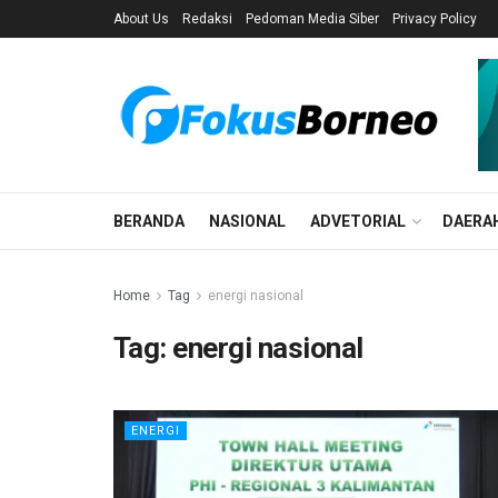
About Us
Redaksi
Pedoman Media Siber
Privacy Policy
BERANDA
NASIONAL
ADVETORIAL
DAERA
Home
Tag
energi nasional
Tag:
energi nasional
ENERGI