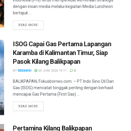
Indonesia (PHI) terus memperkuat kemitraan strategis
dengan insan media melalui kegiatan Media Luncheon
bertajuk ...
DETAILS
READ MORE
ISOG Capai Gas Pertama Lapangan
Karamba di Kalimantan Timur, Siap
Pasok Kilang Balikpapan
BY
REDAKSI
24 JUNI 2026 14:11
0
BALIKPAPAN, Fokusborneo.com – PT Indo Sino Oil Dan
Gas (ISOG) mencatat tonggak penting dengan berhasil
mencapai Gas Pertama (First Gas) ...
DETAILS
READ MORE
Pertamina Kilang Balikpapan