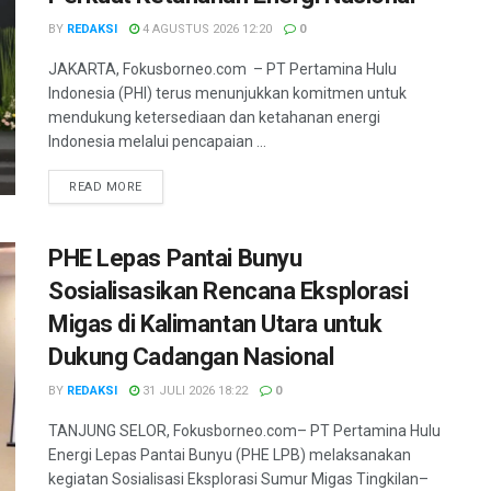
BY
REDAKSI
4 AGUSTUS 2026 12:20
0
JAKARTA, Fokusborneo.com – PT Pertamina Hulu
Indonesia (PHI) terus menunjukkan komitmen untuk
mendukung ketersediaan dan ketahanan energi
Indonesia melalui pencapaian ...
DETAILS
READ MORE
PHE Lepas Pantai Bunyu
Sosialisasikan Rencana Eksplorasi
Migas di Kalimantan Utara untuk
Dukung Cadangan Nasional
BY
REDAKSI
31 JULI 2026 18:22
0
TANJUNG SELOR, Fokusborneo.com– PT Pertamina Hulu
Energi Lepas Pantai Bunyu (PHE LPB) melaksanakan
kegiatan Sosialisasi Eksplorasi Sumur Migas Tingkilan–