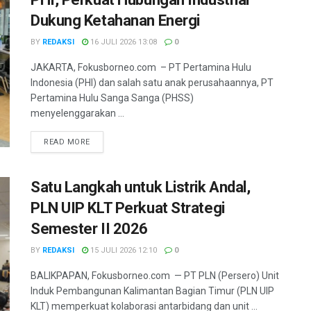
Dukung Ketahanan Energi
BY
REDAKSI
16 JULI 2026 13:08
0
JAKARTA, Fokusborneo.com – PT Pertamina Hulu
Indonesia (PHI) dan salah satu anak perusahaannya, PT
Pertamina Hulu Sanga Sanga (PHSS)
menyelenggarakan ...
DETAILS
READ MORE
Satu Langkah untuk Listrik Andal,
PLN UIP KLT Perkuat Strategi
Semester II 2026
BY
REDAKSI
15 JULI 2026 12:10
0
BALIKPAPAN, Fokusborneo.com — PT PLN (Persero) Unit
Induk Pembangunan Kalimantan Bagian Timur (PLN UIP
KLT) memperkuat kolaborasi antarbidang dan unit ...