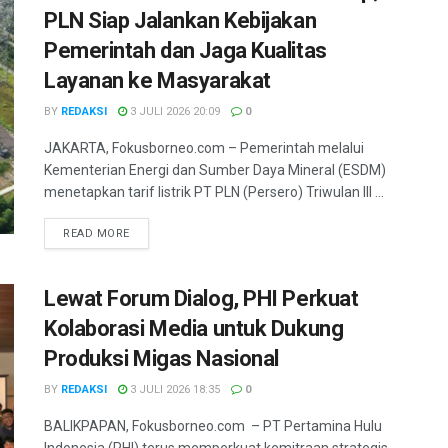
PLN Siap Jalankan Kebijakan
Pemerintah dan Jaga Kualitas
Layanan ke Masyarakat
BY
REDAKSI
3 JULI 2026 20:09
0
JAKARTA, Fokusborneo.com – Pemerintah melalui
Kementerian Energi dan Sumber Daya Mineral (ESDM)
menetapkan tarif listrik PT PLN (Persero) Triwulan III ...
DETAILS
READ MORE
Lewat Forum Dialog, PHI Perkuat
Kolaborasi Media untuk Dukung
Produksi Migas Nasional
BY
REDAKSI
3 JULI 2026 18:35
0
BALIKPAPAN, Fokusborneo.com – PT Pertamina Hulu