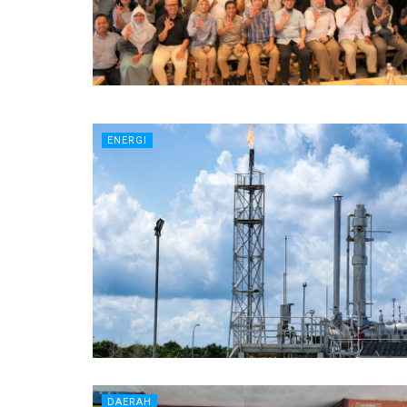
ENERGI
DAERAH