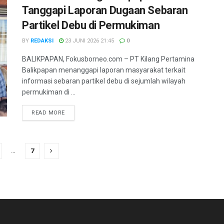
Tanggapi Laporan Dugaan Sebaran
Partikel Debu di Permukiman
BY
REDAKSI
23 JUNI 2026 21:45
0
BALIKPAPAN, Fokusborneo.com – PT Kilang Pertamina
Balikpapan menanggapi laporan masyarakat terkait
informasi sebaran partikel debu di sejumlah wilayah
permukiman di ...
DETAILS
READ MORE
…
7