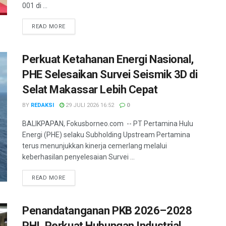
001 di ...
DETAILS
READ MORE
Perkuat Ketahanan Energi Nasional,
PHE Selesaikan Survei Seismik 3D di
Selat Makassar Lebih Cepat
BY
REDAKSI
29 JULI 2026 16:52
0
BALIKPAPAN, Fokusborneo.com -- PT Pertamina Hulu
Energi (PHE) selaku Subholding Upstream Pertamina
terus menunjukkan kinerja cemerlang melalui
keberhasilan penyelesaian Survei ...
DETAILS
READ MORE
Penandatanganan PKB 2026–2028
PHI, Perkuat Hubungan Industrial