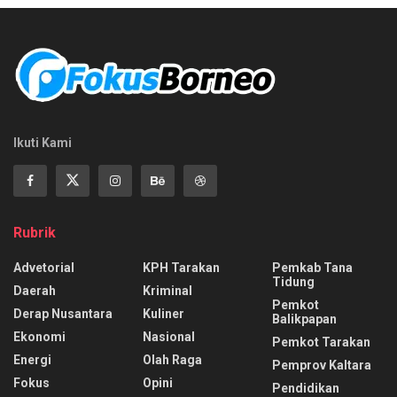
Ikuti Kami
Rubrik
Advetorial
KPH Tarakan
Pemkab Tana
Tidung
Daerah
Kriminal
Pemkot
Derap Nusantara
Kuliner
Balikpapan
Ekonomi
Nasional
Pemkot Tarakan
Energi
Olah Raga
Pemprov Kaltara
Fokus
Opini
Pendidikan