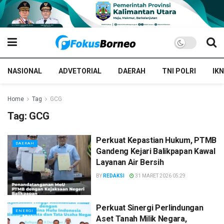
NASIONAL
ADVETORIAL
DAERAH
TNI POLRI
IKN
Home
Tag
GCG
Tag:
GCG
Perkuat Kepastian Hukum, PTMB
DAERAH
Gandeng Kejari Balikpapan Kawal
Layanan Air Bersih
BY
REDAKSI
31 MARET 2026 05:29
Perkuat Sinergi Perlindungan
ENERGI
Aset Tanah Milik Negara,