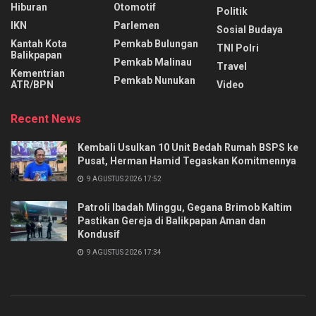
Hiburan
Otomotif
Politik
IKN
Parlemen
Sosial Budaya
Kantah Kota
Pemkab Bulungan
TNI Polri
Balikpapan
Pemkab Malinau
Travel
Kementrian
Pemkab Nunukan
ATR/BPN
Video
Recent News
Kembali Usulkan 10 Unit Bedah Rumah BSPS ke
Pusat, Herman Hamid Tegaskan Komitmennya
9 AGUSTUS 2026 17:52
Patroli Ibadah Minggu, Gegana Brimob Kaltim
Pastikan Gereja di Balikpapan Aman dan
Kondusif
9 AGUSTUS 2026 17:34