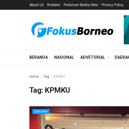
About Us
Redaksi
Pedoman Media Siber
Privacy Policy
BERANDA
NASIONAL
ADVETORIAL
DAERA
Home
Tag
KPMKU
Tag:
KPMKU
DAERAH