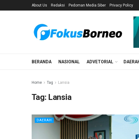
About Us
Redaksi
Pedoman Media Siber
Privacy Policy
BERANDA
NASIONAL
ADVETORIAL
DAERA
Home
Tag
Lansia
Tag:
Lansia
DAERAH