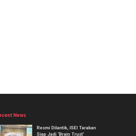
ecent News
Resmi Dilantik, ISEI Tarakan
Siap Jadi ‘Brain Trust’