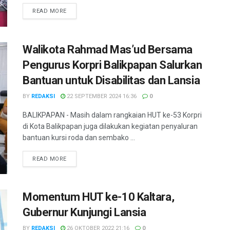
DETAILS
READ MORE
Walikota Rahmad Mas’ud Bersama
Pengurus Korpri Balikpapan Salurkan
Bantuan untuk Disabilitas dan Lansia
BY
REDAKSI
22 SEPTEMBER 2024 16:36
0
BALIKPAPAN - Masih dalam rangkaian HUT ke-53 Korpri
di Kota Balikpapan juga dilakukan kegiatan penyaluran
bantuan kursi roda dan sembako ...
DETAILS
READ MORE
Momentum HUT ke-10 Kaltara,
Gubernur Kunjungi Lansia
BY
REDAKSI
26 OKTOBER 2022 21:16
0