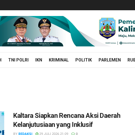
H
TNI POLRI
IKN
KRIMINAL
POLITIK
PARLEMEN
RUB
Kaltara Siapkan Rencana Aksi Daerah
Kelanjutusiaan yang Inklusif
BY
REDAKSI
29 JULI 2026 21:09
0