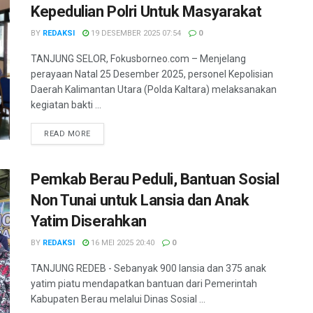
Kepedulian Polri Untuk Masyarakat
BY
REDAKSI
19 DESEMBER 2025 07:54
0
TANJUNG SELOR, Fokusborneo.com – Menjelang
perayaan Natal 25 Desember 2025, personel Kepolisian
Daerah Kalimantan Utara (Polda Kaltara) melaksanakan
kegiatan bakti ...
DETAILS
READ MORE
Pemkab Berau Peduli, Bantuan Sosial
Non Tunai untuk Lansia dan Anak
Yatim Diserahkan
BY
REDAKSI
16 MEI 2025 20:40
0
TANJUNG REDEB - Sebanyak 900 lansia dan 375 anak
yatim piatu mendapatkan bantuan dari Pemerintah
Kabupaten Berau melalui Dinas Sosial ...