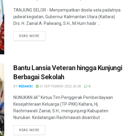
TANJUNG SELOR - Menyempatkan disela-sela padatnya
jadwal kegiatan, Gubernur Kalimantan Utara (Kaltara)
Drs. H. Zainal A. Paliwang, S.H., M.Hum hadir ...
DETAILS
READ MORE
Bantu Lansia Veteran hingga Kunjungi
Berbagai Sekolah
BY
REDAKSI
21 SEPTEMBER 2022 20:28
0
NUNUKAN â€“ Ketua Tim Penggerak Pemberdayaan
Kesejahteraan Keluarga (TP-PKK) Kaltara, Hj.
Rachmawati Zainal, S.H., mengunjungi Kabupaten
Nunukan. Kedatangan Rachmawati disambut ...
DETAILS
READ MORE