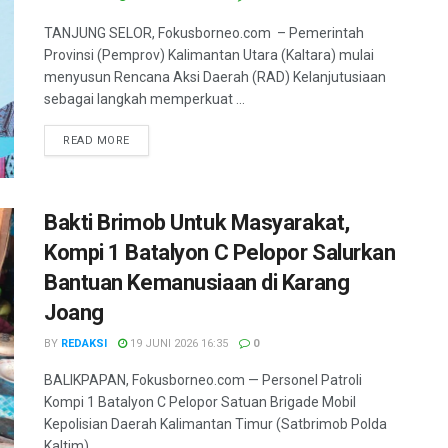
TANJUNG SELOR, Fokusborneo.com – Pemerintah
Provinsi (Pemprov) Kalimantan Utara (Kaltara) mulai
menyusun Rencana Aksi Daerah (RAD) Kelanjutusiaan
sebagai langkah memperkuat ...
DETAILS
READ MORE
Bakti Brimob Untuk Masyarakat,
Kompi 1 Batalyon C Pelopor Salurkan
Bantuan Kemanusiaan di Karang
Joang
BY
REDAKSI
19 JUNI 2026 16:35
0
BALIKPAPAN, Fokusborneo.com — Personel Patroli
Kompi 1 Batalyon C Pelopor Satuan Brigade Mobil
Kepolisian Daerah Kalimantan Timur (Satbrimob Polda
Kaltim) ...