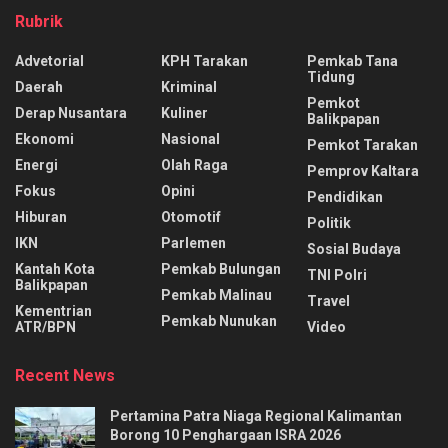
Rubrik
Advetorial
KPH Tarakan
Pemkab Tana
Tidung
Daerah
Kriminal
Pemkot
Derap Nusantara
Kuliner
Balikpapan
Ekonomi
Nasional
Pemkot Tarakan
Energi
Olah Raga
Pemprov Kaltara
Fokus
Opini
Pendidikan
Hiburan
Otomotif
Politik
IKN
Parlemen
Sosial Budaya
Kantah Kota
Pemkab Bulungan
TNI Polri
Balikpapan
Pemkab Malinau
Travel
Kementrian
Pemkab Nunukan
ATR/BPN
Video
Recent News
Pertamina Patra Niaga Regional Kalimantan
Borong 10 Penghargaan ISRA 2026