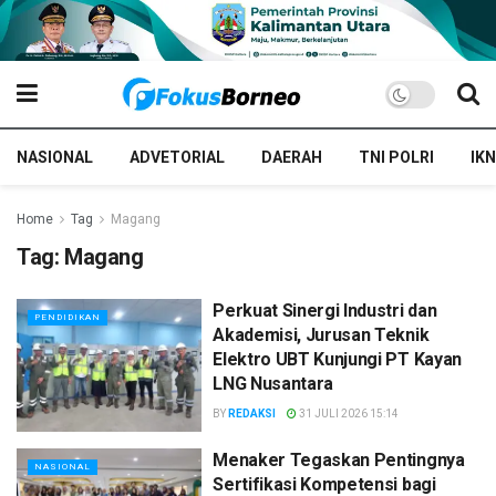
NASIONAL
ADVETORIAL
DAERAH
TNI POLRI
IKN
Home
Tag
Magang
Tag:
Magang
Perkuat Sinergi Industri dan
PENDIDIKAN
Akademisi, Jurusan Teknik
Elektro UBT Kunjungi PT Kayan
LNG Nusantara
BY
REDAKSI
31 JULI 2026 15:14
Menaker Tegaskan Pentingnya
NASIONAL
Sertifikasi Kompetensi bagi