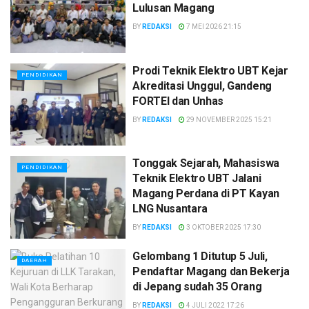
Lulusan Magang
BY
REDAKSI
7 MEI 2026 21:15
Prodi Teknik Elektro UBT Kejar
PENDIDIKAN
Akreditasi Unggul, Gandeng
FORTEI dan Unhas
BY
REDAKSI
29 NOVEMBER 2025 15:21
Tonggak Sejarah, Mahasiswa
PENDIDIKAN
Teknik Elektro UBT Jalani
Magang Perdana di PT Kayan
LNG Nusantara
BY
REDAKSI
3 OKTOBER 2025 17:30
Gelombang 1 Ditutup 5 Juli,
DAERAH
Pendaftar Magang dan Bekerja
di Jepang sudah 35 Orang
BY
REDAKSI
4 JULI 2022 17:26