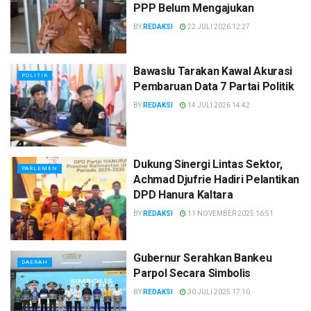
PPP Belum Mengajukan
BY
REDAKSI
22 JULI 2026 12:27
Bawaslu Tarakan Kawal Akurasi
POLITIK
Pembaruan Data 7 Partai Politik
BY
REDAKSI
14 JULI 2026 14:42
Dukung Sinergi Lintas Sektor,
PARLEMEN
Achmad Djufrie Hadiri Pelantikan
DPD Hanura Kaltara
BY
REDAKSI
11 NOVEMBER 2025 16:51
Gubernur Serahkan Bankeu
DAERAH
Parpol Secara Simbolis
BY
REDAKSI
30 JULI 2025 17:10