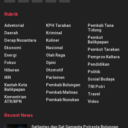
Rubrik
Advetorial
KPH Tarakan
Pemkab Tana
Tidung
Daerah
Kriminal
Pemkot
Derap Nusantara
Kuliner
Balikpapan
Ekonomi
Nasional
Pemkot Tarakan
Energi
Olah Raga
Pemprov Kaltara
Fokus
Opini
Pendidikan
Hiburan
Otomotif
Politik
IKN
Parlemen
Sosial Budaya
Kantah Kota
Pemkab Bulungan
TNI Polri
Balikpapan
Pemkab Malinau
Travel
Kementrian
Pemkab Nunukan
ATR/BPN
Video
Recent News
Satlantas dan Sat Samapta Polresta Bulungan