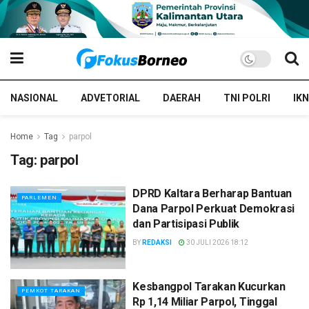
NASIONAL
ADVETORIAL
DAERAH
TNI POLRI
IKN
Home
Tag
parpol
Tag:
parpol
DPRD Kaltara Berharap Bantuan
PARLEMEN
Dana Parpol Perkuat Demokrasi
dan Partisipasi Publik
BY
REDAKSI
30 JULI 2026 18:12
Kesbangpol Tarakan Kucurkan
PEMKOT TARAKAN
Rp 1,14 Miliar Parpol, Tinggal