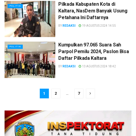
Pilkada Kabupaten Kota di
POLITIK
Kaltara, NasDem Banyak Usung
Petahana Ini Daftarnya
BY
REDAKSI
19 AGUSTUS 2024 14:55
Kumpulkan 97.065 Suara Sah
POLITIK
Parpol Pemilu 2024, Paslon Bisa
Daftar Pilkada Kaltara
BY
REDAKSI
13 AGUSTUS 2024 18:42
1
2
…
7