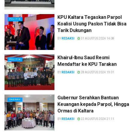
KPU Kaltara Tegaskan Parpol
POLITIK
Koalisi Usung Paslon Tidak Bisa
Tarik Dukungan
BY
REDAKSI
31 AGUSTUS 2024 14:08
Khairul-Ibnu Saud Resmi
POLITIK
Mendaftar ke KPU Tarakan
BY
REDAKSI
28 AGUSTUS 2024 19:01
Gubernur Serahkan Bantuan
DAERAH
Keuangan kepada Parpol, Hingga
Ormas di Kaltara
BY
REDAKSI
22 AGUSTUS 2024 21:11