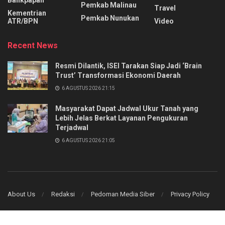
Pemkab Malinau
Travel
Kementrian
Pemkab Nunukan
ATR/BPN
Video
Recent News
Resmi Dilantik, ISEI Tarakan Siap Jadi ‘Brain
Trust’ Transformasi Ekonomi Daerah
6 AGUSTUS 2026 21:15
Masyarakat Dapat Jadwal Ukur Tanah yang
Lebih Jelas Berkat Layanan Pengukuran
Terjadwal
6 AGUSTUS 2026 21:05
About Us
Redaksi
Pedoman Media Siber
Privacy Policy
© 2025 PT KITA MEDIA GROUP