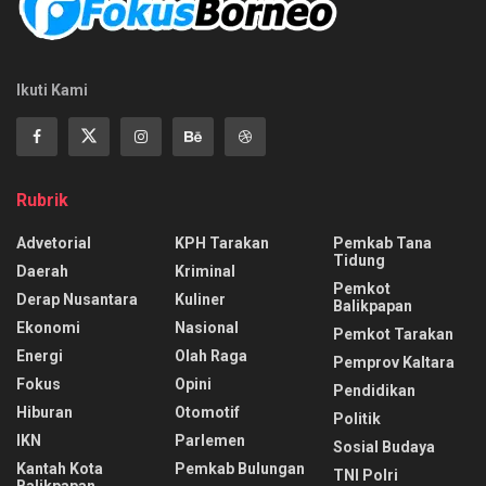
Ikuti Kami
Rubrik
Advetorial
KPH Tarakan
Pemkab Tana
Tidung
Daerah
Kriminal
Pemkot
Derap Nusantara
Kuliner
Balikpapan
Ekonomi
Nasional
Pemkot Tarakan
Energi
Olah Raga
Pemprov Kaltara
Fokus
Opini
Pendidikan
Hiburan
Otomotif
Politik
IKN
Parlemen
Sosial Budaya
Kantah Kota
Pemkab Bulungan
TNI Polri
Balikpapan