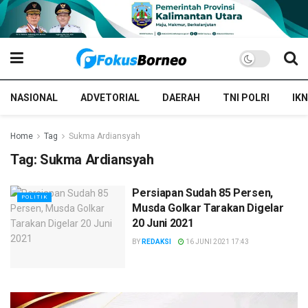
NASIONAL
ADVETORIAL
DAERAH
TNI POLRI
IKN
Home
Tag
Sukma Ardiansyah
Tag:
Sukma Ardiansyah
Persiapan Sudah 85 Persen,
POLITIK
Musda Golkar Tarakan Digelar
20 Juni 2021
BY
REDAKSI
16 JUNI 2021 17:43