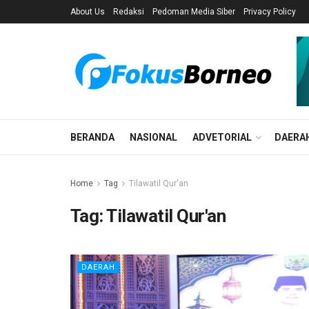
About Us
Redaksi
Pedoman Media Siber
Privacy Policy
BERANDA
NASIONAL
ADVETORIAL
DAERA
Home
Tag
Tilawatil Qur'an
Tag:
Tilawatil Qur'an
DAERAH