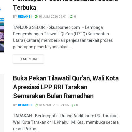
Terbuka
BY
REDAKSI
30 JULI 2026 09:01
0
TANJUNG SELOR, Fokusborneo.com – Lembaga
Pengembangan Tilawatil Qur’an (LPTQ) Kalimantan
Utara (Kaltara) memberikan penjelasan terkait proses
penetapan peserta yang akan ...
DETAILS
READ MORE
Buka Pekan Tilawatil Qur’an, Wali Kota
Apresiasi LPP RRI Tarakan
Semarakan Bulan Ramadhan
BY
REDAKSI
13 APRIL 2021 21:55
0
TARAKAN - Bertempat di Ruang Auditorium RRI Tarakan,
Wali Kota Tarakan dr. H. Khairul, M. Kes., membuka secara
resmi Pekan ...