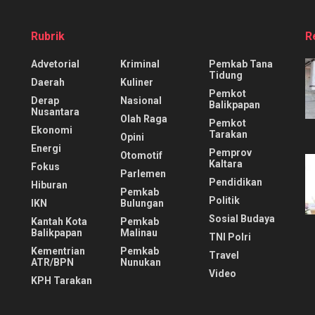
Rubrik
R
Advetorial
Kriminal
Pemkab Tana
Tidung
Daerah
Kuliner
Pemkot
Derap
Nasional
Balikpapan
Nusantara
Olah Raga
Pemkot
Ekonomi
Tarakan
Opini
Energi
Pemprov
Otomotif
Kaltara
Fokus
Parlemen
Pendidikan
Hiburan
Pemkab
Politik
IKN
Bulungan
Sosial Budaya
Kantah Kota
Pemkab
Balikpapan
Malinau
TNI Polri
Kementrian
Pemkab
Travel
ATR/BPN
Nunukan
Video
KPH Tarakan