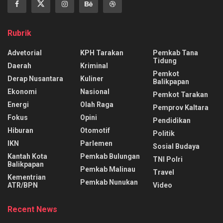
Rubrik
Advetorial
KPH Tarakan
Pemkab Tana
Tidung
Daerah
Kriminal
Pemkot
Derap Nusantara
Kuliner
Balikpapan
Ekonomi
Nasional
Pemkot Tarakan
Energi
Olah Raga
Pemprov Kaltara
Fokus
Opini
Pendidikan
Hiburan
Otomotif
Politik
IKN
Parlemen
Sosial Budaya
Kantah Kota
Pemkab Bulungan
TNI Polri
Balikpapan
Pemkab Malinau
Travel
Kementrian
Pemkab Nunukan
ATR/BPN
Video
Recent News