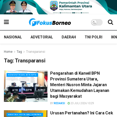
NASIONAL
ADVETORIAL
DAERAH
TNI POLRI
IKN
Home
Tag
Transparansi
Tag:
Transparansi
Pengarahan di Kanwil BPN
KEMENTRIAN ATR/BPN
Provinsi Sumatera Utara,
Menteri Nusron Minta Jajaran
Utamakan Kemudahan Layanan
bagi Masyarakat
BY
REDAKSI
23 JULI 2026 10:29
Urusan Pertanahan? Ini Cara Cek
KANTAH KOTA BALIKPAPAN