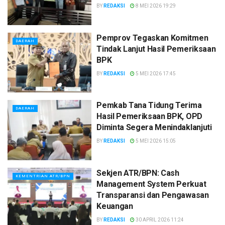
BY
REDAKSI
8 MEI 2026 19:29
Pemprov Tegaskan Komitmen
DAERAH
Tindak Lanjut Hasil Pemeriksaan
BPK
BY
REDAKSI
5 MEI 2026 17:45
Pemkab Tana Tidung Terima
DAERAH
Hasil Pemeriksaan BPK, OPD
Diminta Segera Menindaklanjuti
BY
REDAKSI
5 MEI 2026 15:05
Sekjen ATR/BPN: Cash
KEMENTRIAN ATR/BPN
Management System Perkuat
Transparansi dan Pengawasan
Keuangan
BY
REDAKSI
30 APRIL 2026 11:24