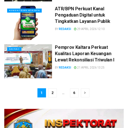
ATR/BPN Perkuat Kanal
KEMENTRIAN ATR/BPN
Pengaduan Digital untuk
Tingkatkan Layanan Publik
BY
REDAKSI
29 APRIL 2026 12:10
Pemprov Kaltara Perkuat
DAERAH
Kualitas Laporan Keuangan
Lewat Rekonsiliasi Triwulan I
BY
REDAKSI
21 APRIL 2026 13:25
1
2
…
6