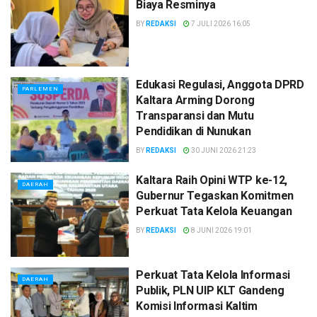
Biaya Resminya
BY
REDAKSI
7 JULI 2026 16:05
Edukasi Regulasi, Anggota DPRD
PARLEMEN
Kaltara Arming Dorong
Transparansi dan Mutu
Pendidikan di Nunukan
BY
REDAKSI
30 JUNI 2026 21:23
Kaltara Raih Opini WTP ke-12,
DAERAH
Gubernur Tegaskan Komitmen
Perkuat Tata Kelola Keuangan
BY
REDAKSI
8 JUNI 2026 19:01
Perkuat Tata Kelola Informasi
DAERAH
Publik, PLN UIP KLT Gandeng
Komisi Informasi Kaltim