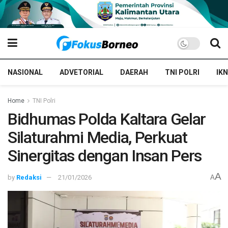
NASIONAL
ADVETORIAL
DAERAH
TNI POLRI
IKN
Home
TNI Polri
Bidhumas Polda Kaltara Gelar
Silaturahmi Media, Perkuat
Sinergitas dengan Insan Pers
A
by
Redaksi
21/01/2026
A