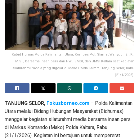
Kabid Humas Polda Kalimantan Utara, Kombes Pol. Slamet Wahyudi, S.I.K.,
M.Si., bersama insan pers dari PWI, SMSI, dan JMSI Kaltara saat kegiatan
silaturahmi media yang digelar di Mako Polda Kaltara, Tanjung Selor, Rabu
(21/1/2026).
TANJUNG SELOR,
Fokusborneo.com
– Polda Kalimantan
Utara melalui Bidang Hubungan Masyarakat (Bidhumas)
menggelar kegiatan silaturahmi media bersama insan pers
di Markas Komando (Mako) Polda Kaltara, Rabu
(21/1/2026). Kegiatan ini bertujuan untuk mempererat