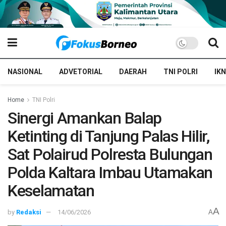
NASIONAL
ADVETORIAL
DAERAH
TNI POLRI
IKN
Home
TNI Polri
Sinergi Amankan Balap
Ketinting di Tanjung Palas Hilir,
Sat Polairud Polresta Bulungan
Polda Kaltara Imbau Utamakan
Keselamatan
A
by
Redaksi
14/06/2026
A