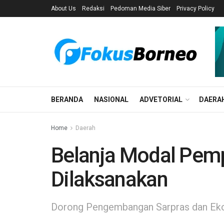
About Us
Redaksi
Pedoman Media Siber
Privacy Policy
BERANDA
NASIONAL
ADVETORIAL
DAERA
Home
Daerah
Belanja Modal Pem
Dilaksanakan
Dorong Pengembangan Sarpras dan Ek