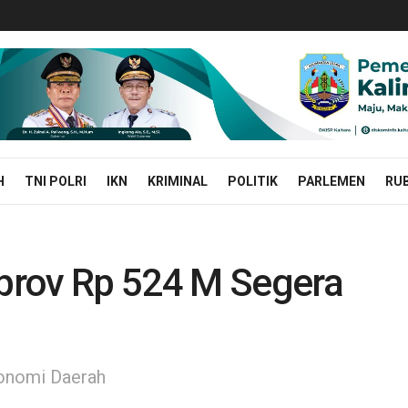
H
TNI POLRI
IKN
KRIMINAL
POLITIK
PARLEMEN
RUB
prov Rp 524 M Segera
onomi Daerah