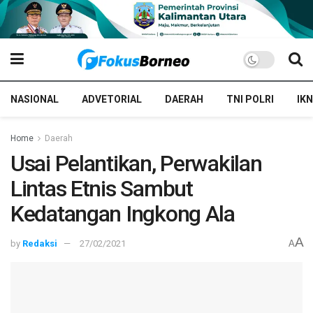
NASIONAL
ADVETORIAL
DAERAH
TNI POLRI
IKN
Home
Daerah
Usai Pelantikan, Perwakilan
Lintas Etnis Sambut
Kedatangan Ingkong Ala
A
by
Redaksi
27/02/2021
A