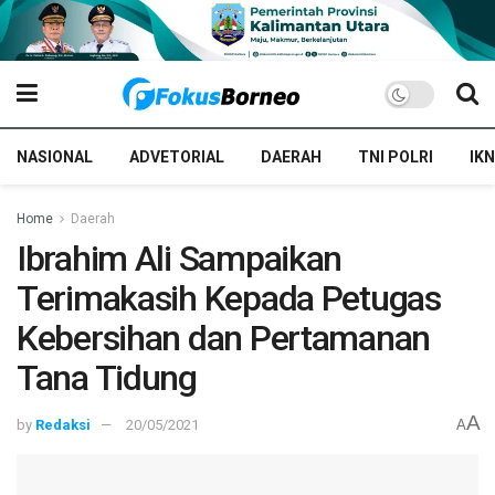
NASIONAL
ADVETORIAL
DAERAH
TNI POLRI
IKN
Home
Daerah
Ibrahim Ali Sampaikan
Terimakasih Kepada Petugas
Kebersihan dan Pertamanan
Tana Tidung
A
by
Redaksi
20/05/2021
A