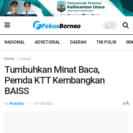
NASIONAL
ADVETORIAL
DAERAH
TNI POLRI
IKN
Home
Daerah
Tumbuhkan Minat Baca,
Pemda KTT Kembangkan
BAISS
A
by
Redaksi
01/06/2021
A