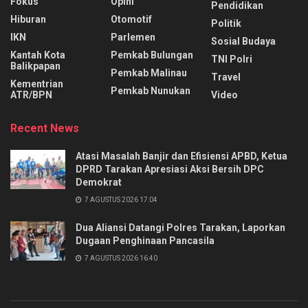
Fokus
Opini
Pendidikan
Hiburan
Otomotif
Politik
IKN
Parlemen
Sosial Budaya
Kantah Kota
Pemkab Bulungan
TNI Polri
Balikpapan
Pemkab Malinau
Travel
Kementrian
Pemkab Nunukan
ATR/BPN
Video
Recent News
Atasi Masalah Banjir dan Efisiensi APBD, Ketua
DPRD Tarakan Apresiasi Aksi Bersih DPC
Demokrat
7 AGUSTUS 2026 17:04
Dua Aliansi Datangi Polres Tarakan, Laporkan
Dugaan Penghinaan Pancasila
7 AGUSTUS 2026 16:40