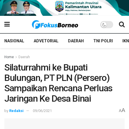
NASIONAL
ADVETORIAL
DAERAH
TNI POLRI
IKN
Home
Daerah
Silaturrahmi ke Bupati
Bulungan, PT PLN (Persero)
Sampaikan Rencana Perluas
Jaringan Ke Desa Binai
A
by
Redaksi
09/06/2021
A