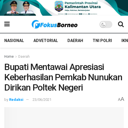
NASIONAL
ADVETORIAL
DAERAH
TNI POLRI
IKN
Home
Daerah
Bupati Mentawai Apresiasi
Keberhasilan Pemkab Nunukan
Dirikan Poltek Negeri
A
by
Redaksi
23/06/2021
A