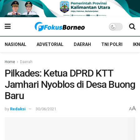
NASIONAL
ADVETORIAL
DAERAH
TNI POLRI
IKN
Home
Daerah
Pilkades: Ketua DPRD KTT
Jamhari Nyoblos di Desa Buong
Baru
A
by
Redaksi
30/06/2021
A