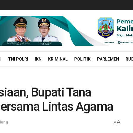
H
TNI POLRI
IKN
KRIMINAL
POLITIK
PARLEMEN
RUB
iaan, Bupati Tana
Bersama Lintas Agama
A
dung
A