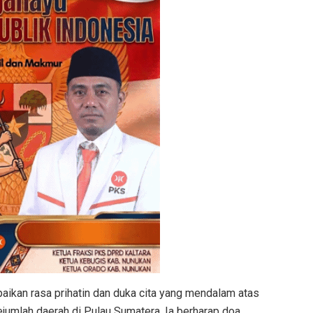
ikan rasa prihatin dan duka cita yang mendalam atas
sejumlah daerah di Pulau Sumatera. Ia berharap doa