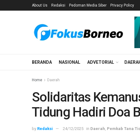
About Us
Redaksi
Pedoman Media Siber
Privacy Policy
BERANDA
NASIONAL
ADVETORIAL
DAERA
Home
Daerah
Solidaritas Kemanus
Tidung Hadiri Doa 
by
Redaksi
24/12/2025
in
Daerah
,
Pemkab Tana Ti