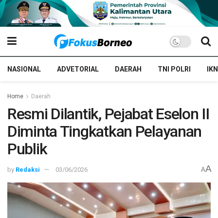
NASIONAL
ADVETORIAL
DAERAH
TNI POLRI
IKN
Home
Daerah
Resmi Dilantik, Pejabat Eselon II
Diminta Tingkatkan Pelayanan
Publik
A
by
Redaksi
03/06/2026
A