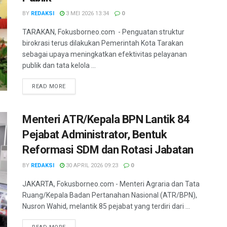
BY
REDAKSI
3 MEI 2026 13:34
0
TARAKAN, Fokusborneo.com - Penguatan struktur
birokrasi terus dilakukan Pemerintah Kota Tarakan
sebagai upaya meningkatkan efektivitas pelayanan
publik dan tata kelola ...
DETAILS
READ MORE
Menteri ATR/Kepala BPN Lantik 84
Pejabat Administrator, Bentuk
Reformasi SDM dan Rotasi Jabatan
BY
REDAKSI
30 APRIL 2026 09:23
0
JAKARTA, Fokusborneo.com - Menteri Agraria dan Tata
Ruang/Kepala Badan Pertanahan Nasional (ATR/BPN),
Nusron Wahid, melantik 85 pejabat yang terdiri dari ...
DETAILS