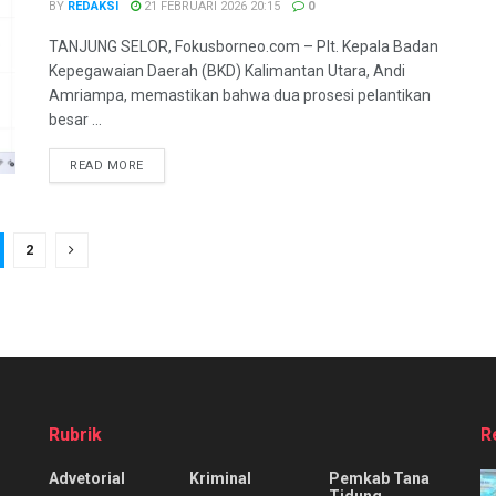
BY
REDAKSI
21 FEBRUARI 2026 20:15
0
TANJUNG SELOR, Fokusborneo.com – Plt. Kepala Badan
Kepegawaian Daerah (BKD) Kalimantan Utara, Andi
Amriampa, memastikan bahwa dua prosesi pelantikan
besar ...
DETAILS
READ MORE
2
Rubrik
R
Advetorial
Kriminal
Pemkab Tana
Tidung