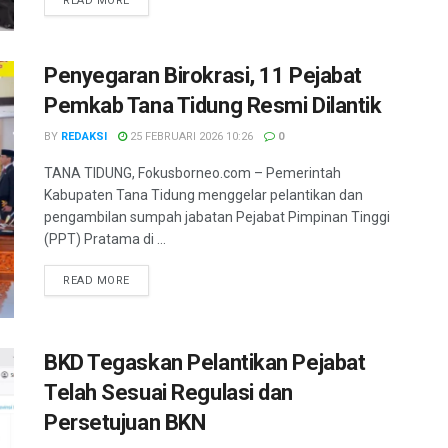
READ MORE
Penyegaran Birokrasi, 11 Pejabat
Pemkab Tana Tidung Resmi Dilantik
BY
REDAKSI
25 FEBRUARI 2026 10:26
0
TANA TIDUNG, Fokusborneo.com – Pemerintah
Kabupaten Tana Tidung menggelar pelantikan dan
pengambilan sumpah jabatan Pejabat Pimpinan Tinggi
(PPT) Pratama di ...
DETAILS
READ MORE
BKD Tegaskan Pelantikan Pejabat
Telah Sesuai Regulasi dan
Persetujuan BKN