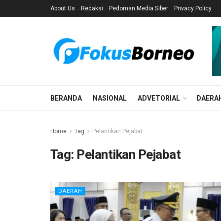
About Us
Redaksi
Pedoman Media Siber
Privacy Policy
BERANDA
NASIONAL
ADVETORIAL
DAERA
Home
Tag
Pelantikan Pejabat
Tag:
Pelantikan Pejabat
DAERAH