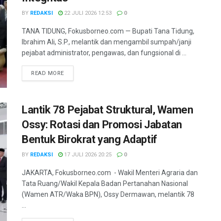
BY
REDAKSI
22 JULI 2026 12:53
0
TANA TIDUNG, Fokusborneo.com — Bupati Tana Tidung,
Ibrahim Ali, S.P., melantik dan mengambil sumpah/janji
pejabat administrator, pengawas, dan fungsional di ...
DETAILS
READ MORE
Lantik 78 Pejabat Struktural, Wamen
Ossy: Rotasi dan Promosi Jabatan
Bentuk Birokrat yang Adaptif
BY
REDAKSI
17 JULI 2026 20:25
0
JAKARTA, Fokusborneo.com - Wakil Menteri Agraria dan
Tata Ruang/Wakil Kepala Badan Pertanahan Nasional
(Wamen ATR/Waka BPN), Ossy Dermawan, melantik 78
...