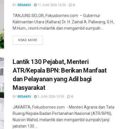
BY
REDAKSI
11 JUNI 2026 18:30
0
TANJUNG SELOR, Fokusborneo.com – Gubernur
Kalimantan Utara (Kaltara) Dr. H. Zainal A. Paliwang, S.H.,
M.Hum., resmi melantik dan mengambil sumpah ...
DETAILS
READ MORE
Lantik 130 Pejabat, Menteri
ATR/Kepala BPN: Berikan Manfaat
dan Pelayanan yang Adil bagi
Masyarakat
BY
REDAKSI
5 JUNI 2026 13:35
0
JAKARTA, Fokusborneo.com - Menteri Agraria dan Tata
Ruang/Kepala Badan Pertanahan Nasional (ATR/BPN),
Nusron Wahid, melantik dan mengambil sumpah/janji
jabatan 130 ...