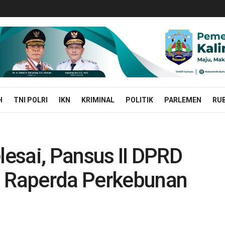
H
TNI POLRI
IKN
KRIMINAL
POLITIK
PARLEMEN
RUB
lesai, Pansus II DPRD
s Raperda Perkebunan