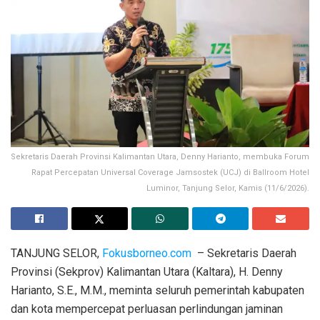
Sekretaris Daerah Provinsi Kalimantan Utara, Denny Harianto, membuka Forum
Rapat Percepatan Universal Coverage Jamsostek (UCJ) di Ballroom Hotel
Luminor, Tanjung Selor, Kamis (11/6/2026).
TANJUNG SELOR,
Fokusborneo.com
– Sekretaris Daerah
Provinsi (Sekprov) Kalimantan Utara (Kaltara), H. Denny
Harianto, S.E., M.M., meminta seluruh pemerintah kabupaten
dan kota mempercepat perluasan perlindungan jaminan