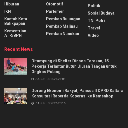
Hiburan
Otomotif
Politik
IKN
Parlemen
Sosial Budaya
Kantah Kota
Pemkab Bulungan
TNI Polri
Balikpapan
Pemkab Malinau
Travel
Kementrian
Pemkab Nunukan
ATR/BPN
Video
Recent News
Ditampung di Shelter Dinsos Tarakan, 15
Pekerja Terlantar Butuh Uluran Tangan untuk
Ongkos Pulang
7 AGUSTUS 2026 21:05
Dorong Ekonomi Rakyat, Pansus II DPRD Kaltara
Konsultasi Raperda Koperasi ke Kemenkop
7 AGUSTUS 2026 20:16