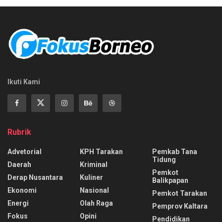
Ikuti Kami
Rubrik
Advetorial
KPH Tarakan
Pemkab Tana
Tidung
Daerah
Kriminal
Pemkot
Derap Nusantara
Kuliner
Balikpapan
Ekonomi
Nasional
Pemkot Tarakan
Energi
Olah Raga
Pemprov Kaltara
Fokus
Opini
Pendidikan