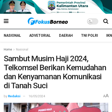
NASIONAL
ADVETORIAL
DAERAH
TNI POLRI
IKN
Home
Nasional
Sambut Musim Haji 2024,
Telkomsel Berikan Kemudahan
dan Kenyamanan Komunikasi
di Tanah Suci
A
by
Redaksi
16/05/2024
A