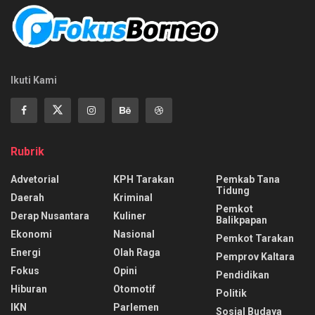
Ikuti Kami
Rubrik
Advetorial
KPH Tarakan
Pemkab Tana
Tidung
Daerah
Kriminal
Pemkot
Derap Nusantara
Kuliner
Balikpapan
Ekonomi
Nasional
Pemkot Tarakan
Energi
Olah Raga
Pemprov Kaltara
Fokus
Opini
Pendidikan
Hiburan
Otomotif
Politik
IKN
Parlemen
Sosial Budaya