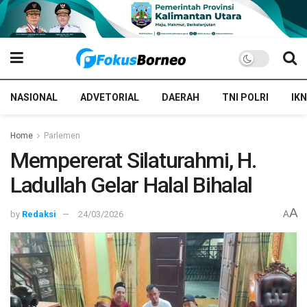
NASIONAL
ADVETORIAL
DAERAH
TNI POLRI
IKN
Home
Parlemen
Mempererat Silaturahmi, H.
Ladullah Gelar Halal Bihalal
A
by
Redaksi
24/03/2026
A