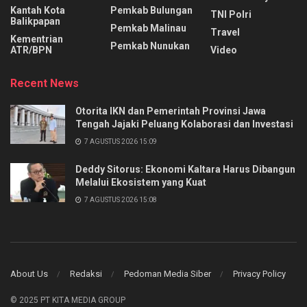
Kantah Kota
Pemkab Bulungan
TNI Polri
Balikpapan
Pemkab Malinau
Travel
Kementrian
Pemkab Nunukan
ATR/BPN
Video
Recent News
Otorita IKN dan Pemerintah Provinsi Jawa
Tengah Jajaki Peluang Kolaborasi dan Investasi
7 AGUSTUS 2026 15:09
Deddy Sitorus: Ekonomi Kaltara Harus Dibangun
Melalui Ekosistem yang Kuat
7 AGUSTUS 2026 15:08
About Us
Redaksi
Pedoman Media Siber
Privacy Policy
© 2025 PT KITA MEDIA GROUP