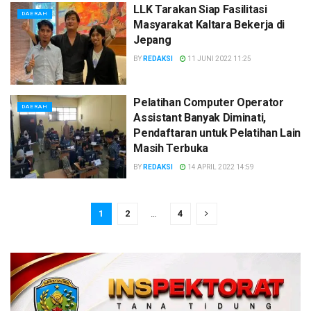
LLK Tarakan Siap Fasilitasi
DAERAH
Masyarakat Kaltara Bekerja di
Jepang
BY
REDAKSI
11 JUNI 2022 11:25
Pelatihan Computer Operator
DAERAH
Assistant Banyak Diminati,
Pendaftaran untuk Pelatihan Lain
Masih Terbuka
BY
REDAKSI
14 APRIL 2022 14:59
1
2
…
4