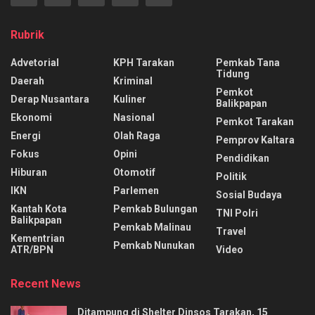
Rubrik
Advetorial
KPH Tarakan
Pemkab Tana
Tidung
Daerah
Kriminal
Pemkot
Derap Nusantara
Kuliner
Balikpapan
Ekonomi
Nasional
Pemkot Tarakan
Energi
Olah Raga
Pemprov Kaltara
Fokus
Opini
Pendidikan
Hiburan
Otomotif
Politik
IKN
Parlemen
Sosial Budaya
Kantah Kota
Pemkab Bulungan
TNI Polri
Balikpapan
Pemkab Malinau
Travel
Kementrian
Pemkab Nunukan
ATR/BPN
Video
Recent News
Ditampung di Shelter Dinsos Tarakan, 15