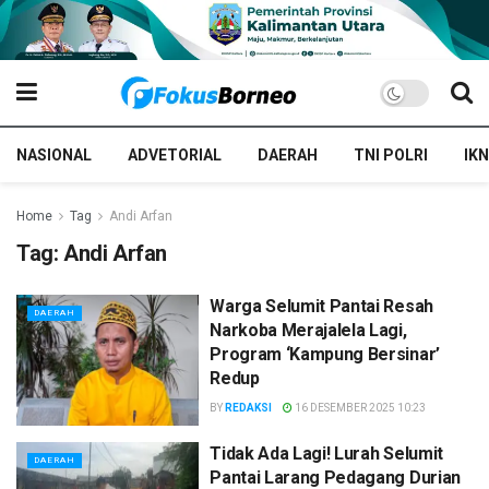
NASIONAL
ADVETORIAL
DAERAH
TNI POLRI
IKN
Home
Tag
Andi Arfan
Tag:
Andi Arfan
Warga Selumit Pantai Resah
DAERAH
Narkoba Merajalela Lagi,
Program ‘Kampung Bersinar’
Redup
BY
REDAKSI
16 DESEMBER 2025 10:23
Tidak Ada Lagi! Lurah Selumit
DAERAH
Pantai Larang Pedagang Durian