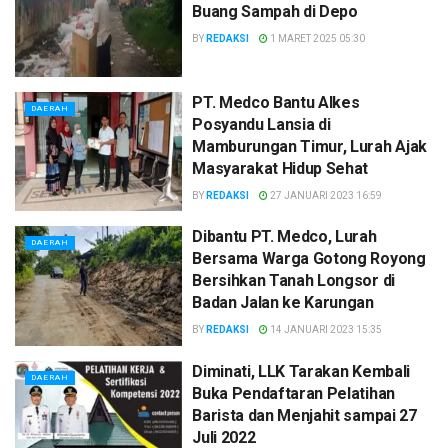
Buang Sampah di Depo
BY
REDAKSI
1 MARET 2025 05:30
PT. Medco Bantu Alkes
DAERAH
Posyandu Lansia di
Mamburungan Timur, Lurah Ajak
Masyarakat Hidup Sehat
BY
REDAKSI
27 JANUARI 2023 16:59
Dibantu PT. Medco, Lurah
DAERAH
Bersama Warga Gotong Royong
Bersihkan Tanah Longsor di
Badan Jalan ke Karungan
BY
REDAKSI
14 JANUARI 2023 15:35
Diminati, LLK Tarakan Kembali
DAERAH
Buka Pendaftaran Pelatihan
Barista dan Menjahit sampai 27
Juli 2022