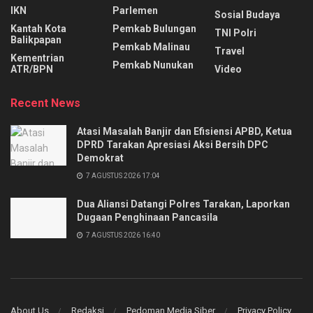
IKN
Parlemen
Sosial Budaya
Kantah Kota
Pemkab Bulungan
TNI Polri
Balikpapan
Pemkab Malinau
Travel
Kementrian
Pemkab Nunukan
ATR/BPN
Video
Recent News
Atasi Masalah Banjir dan Efisiensi APBD, Ketua
DPRD Tarakan Apresiasi Aksi Bersih DPC
Demokrat
7 AGUSTUS 2026 17:04
Dua Aliansi Datangi Polres Tarakan, Laporkan
Dugaan Penghinaan Pancasila
7 AGUSTUS 2026 16:40
About Us
Redaksi
Pedoman Media Siber
Privacy Policy