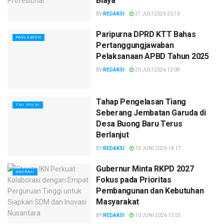
Biaya
BY
REDAKSI
21 JULI 2026 20:13
Paripurna DPRD KTT Bahas
PARLEMEN
Pertanggungjawaban
Pelaksanaan APBD Tahun 2025
BY
REDAKSI
20 JULI 2026 13:09
Tahap Pengelasan Tiang
TNI POLRI
Seberang Jembatan Garuda di
Desa Buong Baru Terus
Berlanjut
BY
REDAKSI
13 JUNI 2026 14:17
Gubernur Minta RKPD 2027
DAERAH
Fokus pada Prioritas
Pembangunan dan Kebutuhan
Masyarakat
BY
REDAKSI
10 JUNI 2026 13:55