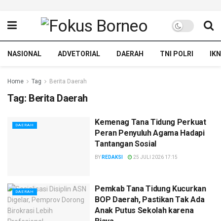
NASIONAL
ADVETORIAL
DAERAH
TNI POLRI
IKN
Home
Tag
Berita Daerah
Tag:
Berita Daerah
Kemenag Tana Tidung Perkuat
DAERAH
Peran Penyuluh Agama Hadapi
Tantangan Sosial
BY
REDAKSI
25 JULI 2026 17:15
Pemkab Tana Tidung Kucurkan
DAERAH
BOP Daerah, Pastikan Tak Ada
Anak Putus Sekolah karena