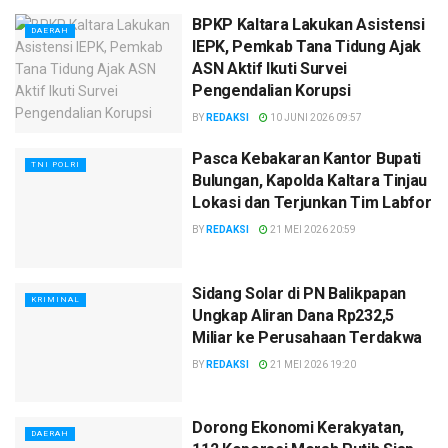
BPKP Kaltara Lakukan Asistensi
DAERAH
IEPK, Pemkab Tana Tidung Ajak
ASN Aktif Ikuti Survei
Pengendalian Korupsi
BY
REDAKSI
10 JUNI 2026 09:57
Pasca Kebakaran Kantor Bupati
TNI POLRI
Bulungan, Kapolda Kaltara Tinjau
Lokasi dan Terjunkan Tim Labfor
BY
REDAKSI
21 MEI 2026 20:59
Sidang Solar di PN Balikpapan
KRIMINAL
Ungkap Aliran Dana Rp232,5
Miliar ke Perusahaan Terdakwa
BY
REDAKSI
21 MEI 2026 19:20
Dorong Ekonomi Kerakyatan,
DAERAH