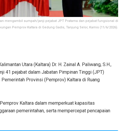
 dan mengambil sumpah/janji pejabat JPT Pratama dan pejabat fungsional di
gkungan Pemprov Kaltara di Gedung Gadis, Tanjung Selor, Kamis (11/6/2026).
limantan Utara (Kaltara) Dr. H. Zainal A. Paliwang, S.H.,
ji 41 pejabat dalam Jabatan Pimpinan Tinggi (JPT)
n Pemerintah Provinsi (Pemprov) Kaltara di Ruang
a Pemprov Kaltara dalam memperkuat kapasitas
nggaraan pemerintahan, serta mempercepat pencapaian