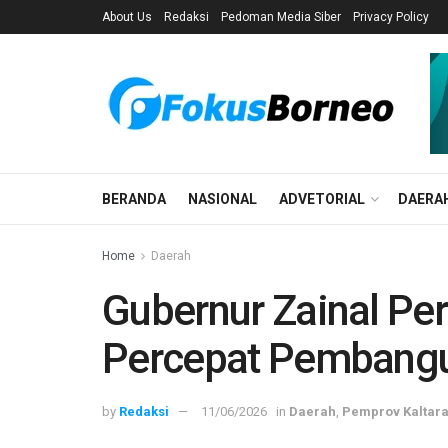
About Us
Redaksi
Pedoman Media Siber
Privacy Policy
BERANDA
NASIONAL
ADVETORIAL
DAERA
Home
Daerah
Gubernur Zainal Per
Percepat Pembangu
by
Redaksi
11/06/2026
in
Daerah
,
Pemprov Kaltar