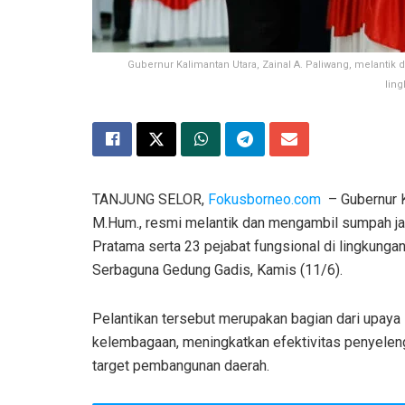
Gubernur Kalimantan Utara, Zainal A. Paliwang, melantik
lin
TANJUNG SELOR,
Fokusborneo.com
– Gubernur Ka
M.Hum., resmi melantik dan mengambil sumpah jan
Pratama serta 23 pejabat fungsional di lingkunga
Serbaguna Gedung Gadis, Kamis (11/6).
Pelantikan tersebut merupakan bagian dari upay
kelembagaan, meningkatkan efektivitas penyele
target pembangunan daerah.