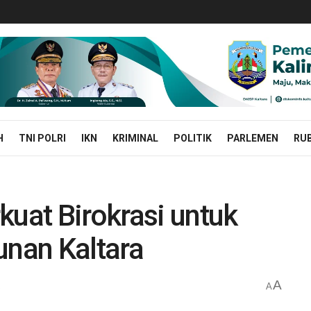
H
TNI POLRI
IKN
KRIMINAL
POLITIK
PARLEMEN
RUB
kuat Birokrasi untuk
nan Kaltara
A
a
A