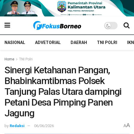
NASIONAL
ADVETORIAL
DAERAH
TNI POLRI
IKN
Home
TNI Polri
Sinergi Ketahanan Pangan,
Bhabinkamtibmas Polsek
Tanjung Palas Utara dampingi
Petani Desa Pimping Panen
Jagung
A
by
Redaksi
06/06/2026
A