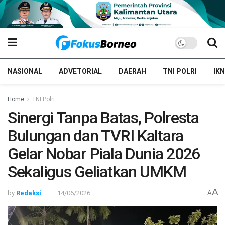
NASIONAL
ADVETORIAL
DAERAH
TNI POLRI
IKN
Home
TNI Polri
Sinergi Tanpa Batas, Polresta
Bulungan dan TVRI Kaltara
Gelar Nobar Piala Dunia 2026
Sekaligus Geliatkan UMKM
A
by
Redaksi
14/06/2026
A