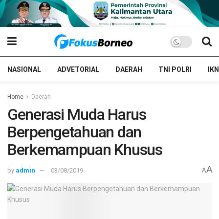
NASIONAL
ADVETORIAL
DAERAH
TNI POLRI
IKN
Home
Daerah
Generasi Muda Harus
Berpengetahuan dan
Berkemampuan Khusus
A
by
admin
03/08/2019
A