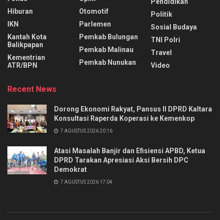
Pendidikan
Hiburan
Otomotif
Politik
IKN
Parlemen
Sosial Budaya
Kantah Kota
Pemkab Bulungan
TNI Polri
Balikpapan
Pemkab Malinau
Travel
Kementrian
Pemkab Nunukan
ATR/BPN
Video
Recent News
Dorong Ekonomi Rakyat, Pansus II DPRD Kaltara
Konsultasi Raperda Koperasi ke Kemenkop
7 AGUSTUS 2026 20:16
Atasi Masalah Banjir dan Efisiensi APBD, Ketua
DPRD Tarakan Apresiasi Aksi Bersih DPC
Demokrat
7 AGUSTUS 2026 17:04