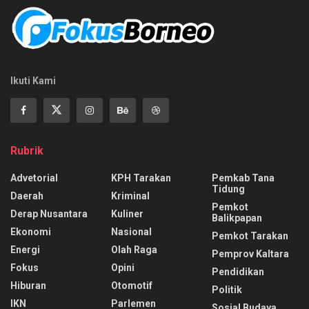
Ikuti Kami
Rubrik
Advetorial
KPH Tarakan
Pemkab Tana
Tidung
Daerah
Kriminal
Pemkot
Derap Nusantara
Kuliner
Balikpapan
Ekonomi
Nasional
Pemkot Tarakan
Energi
Olah Raga
Pemprov Kaltara
Fokus
Opini
Pendidikan
Hiburan
Otomotif
Politik
IKN
Parlemen
Sosial Budaya