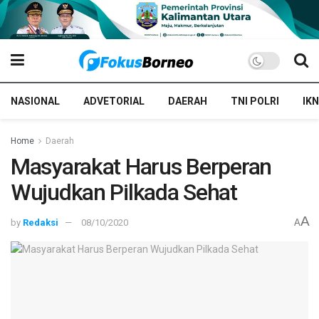
NASIONAL
ADVETORIAL
DAERAH
TNI POLRI
IKN
Home
Daerah
Masyarakat Harus Berperan
Wujudkan Pilkada Sehat
A
by
Redaksi
08/10/2020
A