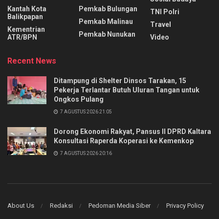
Kantah Kota
Pemkab Bulungan
TNI Polri
Balikpapan
Pemkab Malinau
Travel
Kementrian
Pemkab Nunukan
ATR/BPN
Video
Recent News
Ditampung di Shelter Dinsos Tarakan, 15
Pekerja Terlantar Butuh Uluran Tangan untuk
Ongkos Pulang
7 AGUSTUS 2026 21:05
Dorong Ekonomi Rakyat, Pansus II DPRD Kaltara
Konsultasi Raperda Koperasi ke Kemenkop
7 AGUSTUS 2026 20:16
About Us
Redaksi
Pedoman Media Siber
Privacy Policy