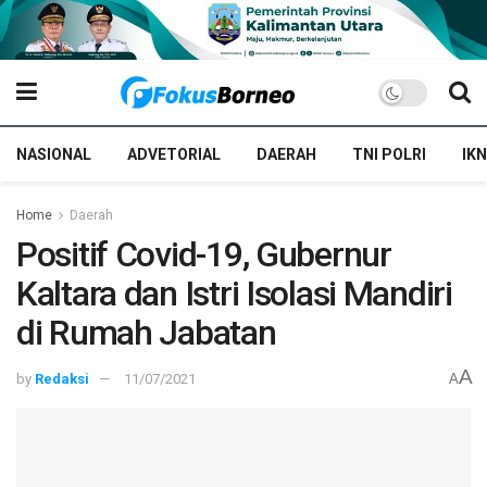
NASIONAL
ADVETORIAL
DAERAH
TNI POLRI
IKN
Home
Daerah
Positif Covid-19, Gubernur
Kaltara dan Istri Isolasi Mandiri
di Rumah Jabatan
A
by
Redaksi
11/07/2021
A