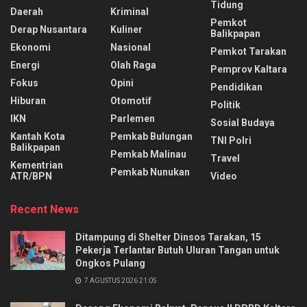
Tidung
Daerah
Kriminal
Pemkot
Derap Nusantara
Kuliner
Balikpapan
Ekonomi
Nasional
Pemkot Tarakan
Energi
Olah Raga
Pemprov Kaltara
Fokus
Opini
Pendidikan
Hiburan
Otomotif
Politik
IKN
Parlemen
Sosial Budaya
Kantah Kota
Pemkab Bulungan
TNI Polri
Balikpapan
Pemkab Malinau
Travel
Kementrian
Pemkab Nunukan
ATR/BPN
Video
Recent News
Ditampung di Shelter Dinsos Tarakan, 15
Pekerja Terlantar Butuh Uluran Tangan untuk
Ongkos Pulang
7 AGUSTUS 2026 21:05