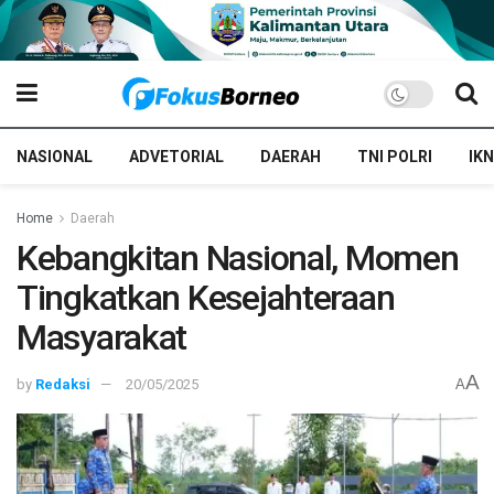
NASIONAL
ADVETORIAL
DAERAH
TNI POLRI
IKN
Home
Daerah
Kebangkitan Nasional, Momen
Tingkatkan Kesejahteraan
Masyarakat
A
by
Redaksi
20/05/2025
A