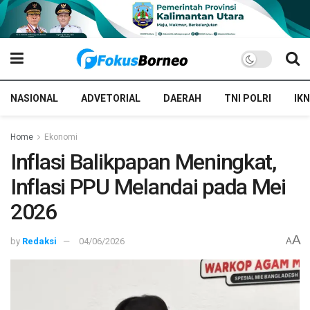
NASIONAL
ADVETORIAL
DAERAH
TNI POLRI
IKN
Home
Ekonomi
Inflasi Balikpapan Meningkat,
Inflasi PPU Melandai pada Mei
2026
A
by
Redaksi
04/06/2026
A