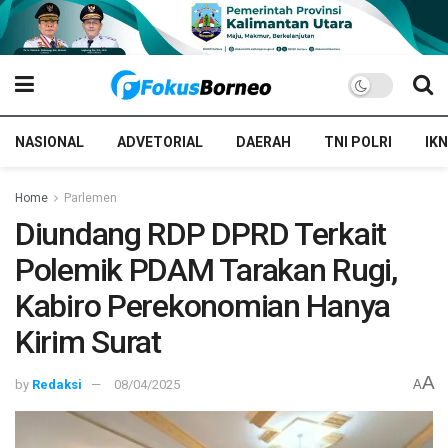
NASIONAL
ADVETORIAL
DAERAH
TNI POLRI
IKN
Home
Parlemen
Diundang RDP DPRD Terkait
Polemik PDAM Tarakan Rugi,
Kabiro Perekonomian Hanya
Kirim Surat
A
by
Redaksi
08/04/2025
A