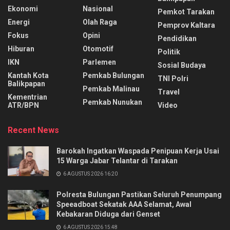
Ekonomi
Nasional
Pemkot Tarakan
Energi
Olah Raga
Pemprov Kaltara
Fokus
Opini
Pendidikan
Hiburan
Otomotif
Politik
IKN
Parlemen
Sosial Budaya
Kantah Kota
Pemkab Bulungan
TNI Polri
Balikpapan
Pemkab Malinau
Travel
Kementrian
Pemkab Nunukan
ATR/BPN
Video
Recent News
Barokah Ingatkan Waspada Penipuan Kerja Usai
15 Warga Jabar Telantar di Tarakan
6 AGUSTUS 2026 16:20
Polresta Bulungan Pastikan Seluruh Penumpang
Speeadboat Sekatak AAA Selamat, Awal
Kebakaran Diduga dari Genset
6 AGUSTUS 2026 15:48