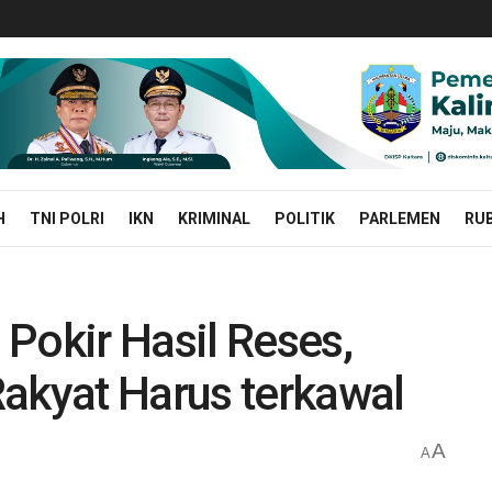
H
TNI POLRI
IKN
KRIMINAL
POLITIK
PARLEMEN
RUB
Pokir Hasil Reses,
Rakyat Harus terkawal
A
A