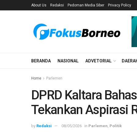
About Us
Redaksi
Pedoman Media Siber
Privacy Policy
BERANDA
NASIONAL
ADVETORIAL
DAERA
Home
Parlemen
DPRD Kaltara Bahas 
Tekankan Aspirasi 
by
Redaksi
08/05/2026
in
Parlemen
,
Politik