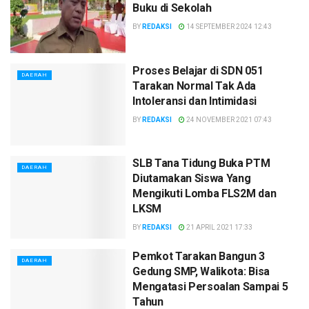
Buku di Sekolah
BY
REDAKSI
14 SEPTEMBER 2024 12:43
Proses Belajar di SDN 051
DAERAH
Tarakan Normal Tak Ada
Intoleransi dan Intimidasi
BY
REDAKSI
24 NOVEMBER 2021 07:43
SLB Tana Tidung Buka PTM
DAERAH
Diutamakan Siswa Yang
Mengikuti Lomba FLS2M dan
LKSM
BY
REDAKSI
21 APRIL 2021 17:33
Pemkot Tarakan Bangun 3
DAERAH
Gedung SMP, Walikota: Bisa
Mengatasi Persoalan Sampai 5
Tahun