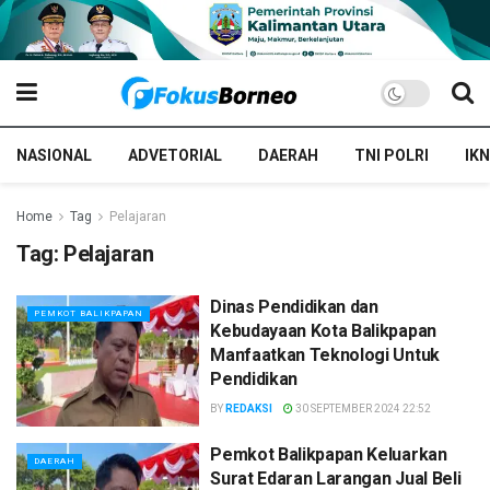
NASIONAL
ADVETORIAL
DAERAH
TNI POLRI
IKN
Home
Tag
Pelajaran
Tag:
Pelajaran
Dinas Pendidikan dan
PEMKOT BALIKPAPAN
Kebudayaan Kota Balikpapan
Manfaatkan Teknologi Untuk
Pendidikan
BY
REDAKSI
30 SEPTEMBER 2024 22:52
Pemkot Balikpapan Keluarkan
DAERAH
Surat Edaran Larangan Jual Beli