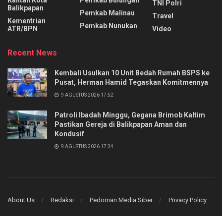
Kantah Kota
Pemkab Bulungan
TNI Polri
Balikpapan
Pemkab Malinau
Travel
Kementrian
Pemkab Nunukan
ATR/BPN
Video
Recent News
Kembali Usulkan 10 Unit Bedah Rumah BSPS ke
Pusat, Herman Hamid Tegaskan Komitmennya
9 AGUSTUS 2026 17:52
Patroli Ibadah Minggu, Gegana Brimob Kaltim
Pastikan Gereja di Balikpapan Aman dan
Kondusif
9 AGUSTUS 2026 17:34
About Us
Redaksi
Pedoman Media Siber
Privacy Policy
© 2025 PT KITA MEDIA GROUP