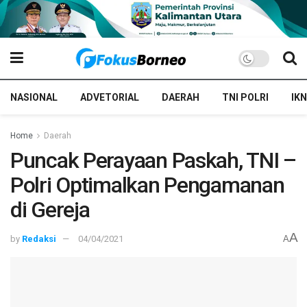
NASIONAL
ADVETORIAL
DAERAH
TNI POLRI
IKN
Home
Daerah
Puncak Perayaan Paskah, TNI –
Polri Optimalkan Pengamanan
di Gereja
A
by
Redaksi
04/04/2021
A