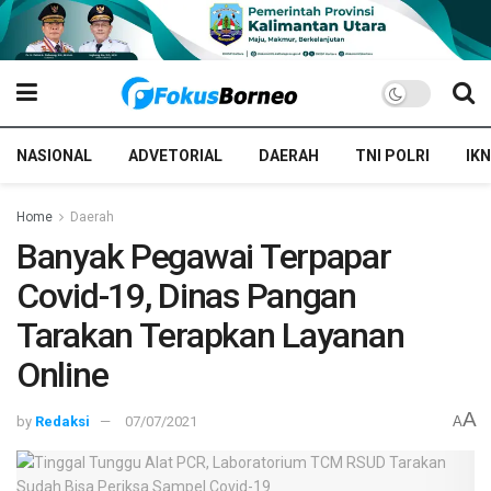
NASIONAL
ADVETORIAL
DAERAH
TNI POLRI
IKN
Home
Daerah
Banyak Pegawai Terpapar
Covid-19, Dinas Pangan
Tarakan Terapkan Layanan
Online
A
by
Redaksi
07/07/2021
A