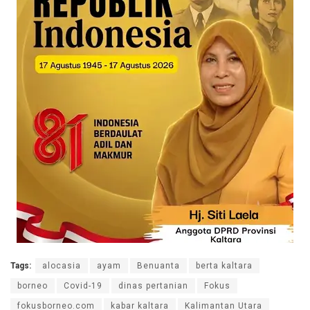
Tags:
alocasia
ayam
Benuanta
berta kaltara
borneo
Covid-19
dinas pertanian
Fokus
fokusborneo.com
kabar kaltara
Kalimantan Utara