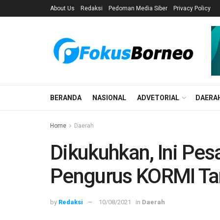
About Us
Redaksi
Pedoman Media Siber
Privacy Policy
BERANDA
NASIONAL
ADVETORIAL
DAERA
Home
Daerah
Dikukuhkan, Ini Pes
Pengurus KORMI Ta
by
Redaksi
10/08/2021
in
Daerah