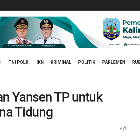
H
TNI POLRI
IKN
KRIMINAL
POLITIK
PARLEMEN
RUB
an Yansen TP untuk
na Tidung
A
A