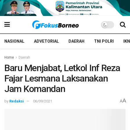
NASIONAL
ADVETORIAL
DAERAH
TNI POLRI
IKN
Home
Daerah
Baru Menjabat, Letkol Inf Reza
Fajar Lesmana Laksanakan
Jam Komandan
A
by
Redaksi
06/09/2021
A