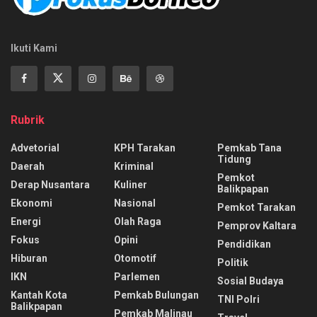
Ikuti Kami
Rubrik
Advetorial
KPH Tarakan
Pemkab Tana
Tidung
Daerah
Kriminal
Pemkot
Derap Nusantara
Kuliner
Balikpapan
Ekonomi
Nasional
Pemkot Tarakan
Energi
Olah Raga
Pemprov Kaltara
Fokus
Opini
Pendidikan
Hiburan
Otomotif
Politik
IKN
Parlemen
Sosial Budaya
Kantah Kota
Pemkab Bulungan
TNI Polri
Balikpapan
Pemkab Malinau