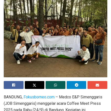
BANDUNG,
Fokusborneo.com
– Medco E&P Simenggaris
(JOB Simenggaris) menggelar acara Coffee Meet Press
2025 pada Rabu (24/9) di Bandung. Kegiatan ini