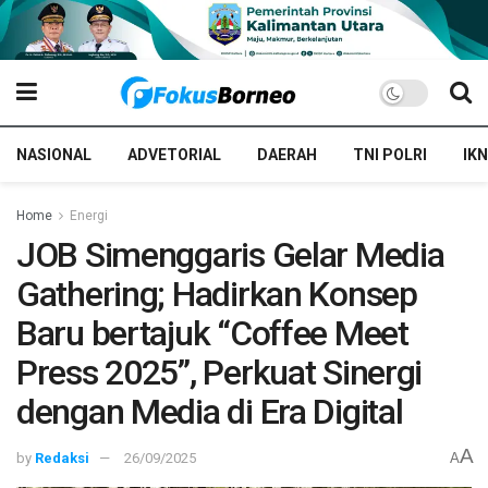
NASIONAL
ADVETORIAL
DAERAH
TNI POLRI
IKN
Home
Energi
JOB Simenggaris Gelar Media
Gathering; Hadirkan Konsep
Baru bertajuk “Coffee Meet
Press 2025”, Perkuat Sinergi
dengan Media di Era Digital
A
by
Redaksi
26/09/2025
A