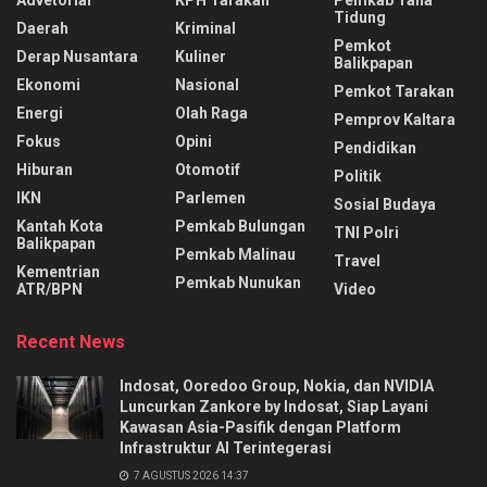
Advetorial
KPH Tarakan
Pemkab Tana
Tidung
Daerah
Kriminal
Pemkot
Derap Nusantara
Kuliner
Balikpapan
Ekonomi
Nasional
Pemkot Tarakan
Energi
Olah Raga
Pemprov Kaltara
Fokus
Opini
Pendidikan
Hiburan
Otomotif
Politik
IKN
Parlemen
Sosial Budaya
Kantah Kota
Pemkab Bulungan
TNI Polri
Balikpapan
Pemkab Malinau
Travel
Kementrian
Pemkab Nunukan
ATR/BPN
Video
Recent News
Indosat, Ooredoo Group, Nokia, dan NVIDIA
Luncurkan Zankore by Indosat, Siap Layani
Kawasan Asia-Pasifik dengan Platform
Infrastruktur AI Terintegerasi
7 AGUSTUS 2026 14:37