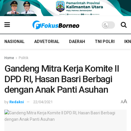
NASIONAL
ADVETORIAL
DAERAH
TNI POLRI
IKN
Home
Politik
Gandeng Mitra Kerja Komite II
DPD RI, Hasan Basri Berbagi
dengan Anak Panti Asuhan
A
by
Redaksi
22/04/2021
A