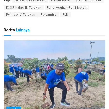
Tags:
DPD RI Hasan Basri
Hasan Basri
Komite II DPD RI
KSOP Kelas III Tarakan
Panti Asuhan Putri Melati
Pelindo IV Tarakan
Pertamina
PLN
Berita
Lainnya
POLITIK