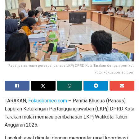
Rapat persamaan persepsi pansus LKPj DPRD Kota Tarakan dengan pemkot.
Foto: Fokusborneo.com
​TARAKAN,
Fokusborneo.com
– Panitia Khusus (Pansus)
Laporan Keterangan Pertanggungjawaban (LKPj) DPRD Kota
Tarakan mulai memacu pembahasan LKPj Walikota Tahun
Anggaran 2025.
Langkah awal dimulai dengan menggelar rapat koordinasi