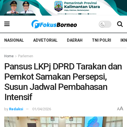
NASIONAL
ADVETORIAL
DAERAH
TNI POLRI
IKN
Home
Parlemen
Pansus LKPj DPRD Tarakan dan
Pemkot Samakan Persepsi,
Susun Jadwal Pembahasan
Intensif
A
by
Redaksi
01/04/2026
A