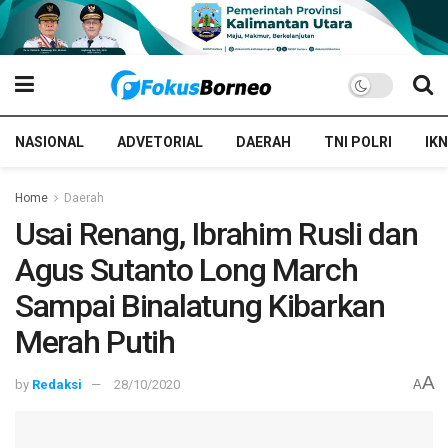
NASIONAL
ADVETORIAL
DAERAH
TNI POLRI
IKN
Home
Daerah
Usai Renang, Ibrahim Rusli dan
Agus Sutanto Long March
Sampai Binalatung Kibarkan
Merah Putih
A
by
Redaksi
28/10/2020
A