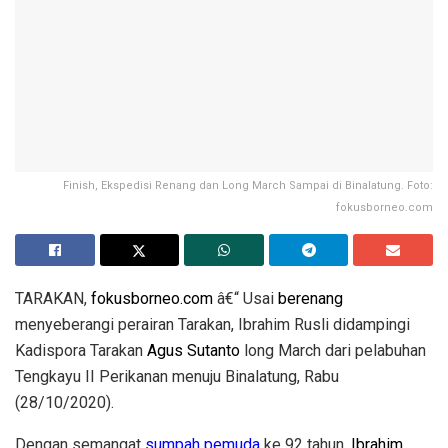
Finish, Ekspedisi Renang dan Long March Sampai di Binalatung. Foto:
fokusborneo.com
TARAKAN,
fokusborneo.com
â€“ Usai
berenang
menyeberangi perairan Tarakan, Ibrahim Rusli didampingi
Kadispora Tarakan
Agus Sutanto
long March dari pelabuhan
Tengkayu II Perikanan menuju Binalatung, Rabu
(28/10/2020).
Dengan semangat
sumpah pemuda
ke 92 tahun,
Ibrahim