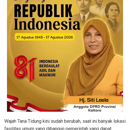
Wajah Tana Tidung kini sudah berubah, saat ini banyak lokasi
fasilitas umum yang dibangun pemerintah yang dapat