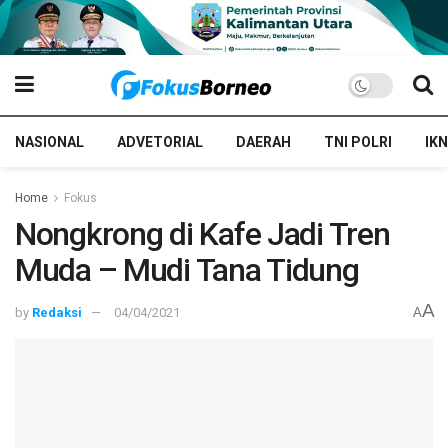
NASIONAL
ADVETORIAL
DAERAH
TNI POLRI
IKN
Home
Fokus
Nongkrong di Kafe Jadi Tren
Muda – Mudi Tana Tidung
A
by
Redaksi
04/04/2021
A